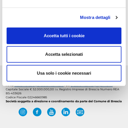
Selezione pubblica
Num. Partecipanti:
11
Mostra dettagli
CV:
CV del 16.1.2023
SPESE:
Accetta tutti i cookie
DICHIARAZIONE EXD.LGS. 39/2013, ESS.MM.II. :
Dichiarazione ex D.Lgs. 39/2013, e ss.mm.ii., del 4.5.2023
Accetta selezionati
Usa solo i cookie necessari
Brescia Mobilità S.p.A. - Società Metropolitana di Mobilità
Via Leonida Magnolini 3 (Brescia), CAP 25135
MAIL
customercare@bresciamobilita.it
PEC
bresciamobilita@legalmail.it
Capitale Sociale € 52.000.000,00 i.v.
Registro Imprese di Brescia Numero REA
BS-433626
Codice Fiscale 02246660985
Società soggetta a direzione e coordinamento da parte del Comune di Brescia