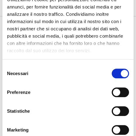
annunci, per fornire funzionalità dei social media e per
ATTIVI
analizzare il nostro traffico. Condividiamo inoltre
informazioni sul modo in cui utilizza il nostro sito con i
nostri partner che si occupano di analisi dei dati web,
NOMINATIVO:
CRISTINA RENNA
pubblicità e social media, i quali potrebbero combinarle
Ruolo:
con altre informazioni che ha fornito loro o che hanno
Organismo di Vigilanza
raccolto dal suo utilizzo dei loro servizi.
Durata:
Fino al 16.5.2026
Selezione
Compenso:
i
Necessari
€2.500
del
ESTREMI DI CONFERIMENTO:
consenso
Disciplinare di incarico del 5.5.2023 con durata triennale a
decorrere dal 16.5.2023;
Preferenze
Oggetto della prestazione:
Componente monocratico e Responsabile Unico
dell’Organismo di Vigilanza ex D.Lgs. 231/2001 e ss.mm.ii.
Statistiche
Ragione dell'incarico:
D.Lgs. 231/2001 e ss.mm.ii
Marketing
Tipo Procedura: