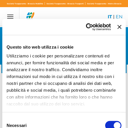
|
|
Società Trasparente - Brescia Mobilità
Società Trasparente - Brescia Trasporti
Società Trasparente - Metro Brescia
IT
|
EN
Toggle
navigation
DOTAZIONE ORGANICA
Questo sito web utilizza i cookie
Utilizziamo i cookie per personalizzare contenuti ed
MENU TRASPARENZA
annunci, per fornire funzionalità dei social media e per
Ultimo aggiornamento:
13/11/2019 12:12
analizzare il nostro traffico. Condividiamo inoltre
informazioni sul modo in cui utilizza il nostro sito con i
DOTAZIONE ORGANICA
nostri partner che si occupano di analisi dei dati web,
pubblicità e social media, i quali potrebbero combinarle
con altre informazioni che ha fornito loro o che hanno
BRESCIA MOBILITÀ S.P.A.
raccolto dal suo utilizzo dei loro servizi.
BRESCIA TRASPORTI S.P.A.
Selezione
Necessari
del
METRO BRESCIA SOCIETÀ A RESPONSABILITÀ